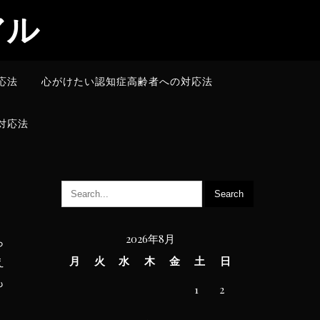
アル
応法
心がけたい認知症高齢者への対応法
対応法
2026年8月
ら
月
火
水
木
金
土
日
え
も
1
2