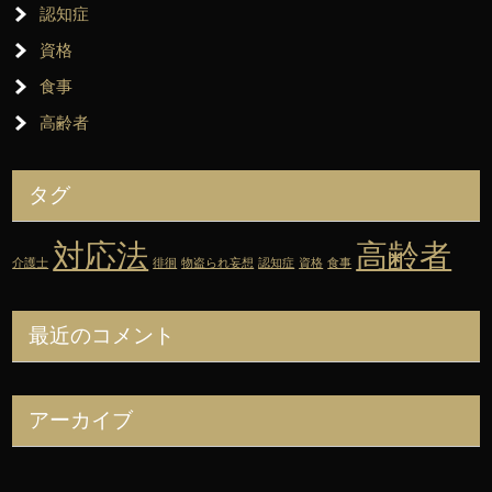
認知症
資格
食事
高齢者
タグ
対応法
高齢者
介護士
徘徊
物盗られ妄想
認知症
資格
食事
最近のコメント
アーカイブ