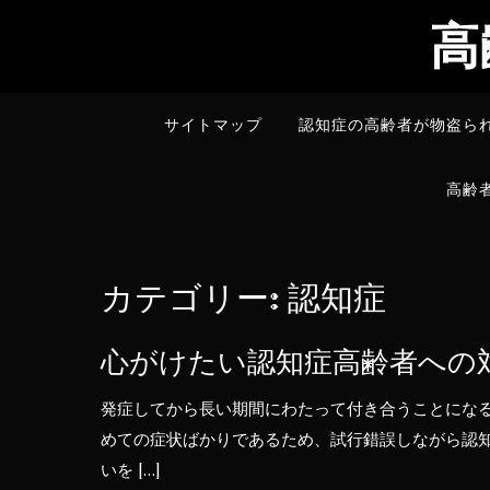
Skip
高
to
content
サイトマップ
認知症の高齢者が物盗ら
高齢
カテゴリー:
認知症
心がけたい認知症高齢者への
発症してから長い期間にわたって付き合うことにな
めての症状ばかりであるため、試行錯誤しながら認
いを […]