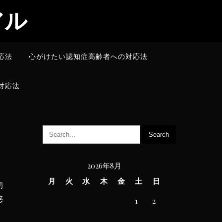
アル
応法
心がけたい認知症高齢者への対応法
対応法
2026年8月
月
火
水
木
金
土
日
初
惑
1
2