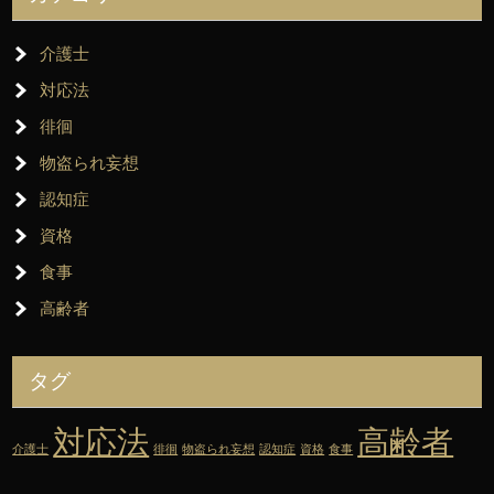
介護士
対応法
徘徊
物盗られ妄想
認知症
資格
食事
高齢者
タグ
対応法
高齢者
介護士
徘徊
物盗られ妄想
認知症
資格
食事